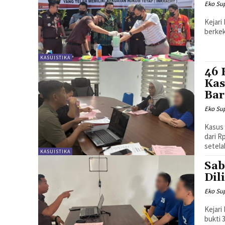
Eko Sup
Kejari
berke
KASUISTIKA
46 
Kas
Ba
Eko Sup
Kasus 
dari R
setela
KASUISTIKA
Sab
Dil
Eko Sup
Kejari
bukti 