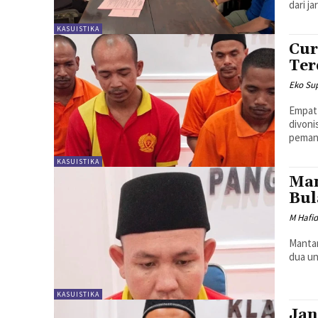
dari j
KASUISTIKA
Cur
Ter
Eko Sup
Empat 
divoni
pemane
KASUISTIKA
Man
Bul
M Hafi
Mantan
dua un
KASUISTIKA
Jan