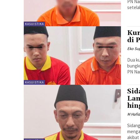
PN Nan
setela
KASUISTIKA
Kur
di 
Eko Sup
Dua ku
bungku
PN Nan
KASUISTIKA
Sid
Lam
hin
M Hafi
Sidang
mengal
akibat