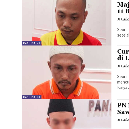
Maj
11 
M Hafi
Seoran
setela
KASUISTIKA
Cur
di 
M Hafi
Seoran
mencur
Karya 
KASUISTIKA
PN 
Saw
M Hafi