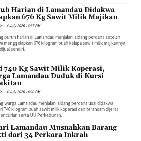
uh Harian di Lamandau Didakwa
apkan 676 Kg Sawit Milik Majikan
dz
-
4 July 2026 14:37 PM
g buruh harian di Lamandau menjalani sidang perdana setelah
a menggelapkan 676 kilogram buah kelapa sawit milik majikannya
ijual sendiri.
i 740 Kg Sawit Milik Koperasi,
ga Lamandau Duduk di Kursi
akitan
dz
-
4 July 2026 14:20 PM
g warga Lamandau menjalani sidang perdana usai didakwa
i 740 kilogram buah sawit milik koperasi dan terancam dijerat
pencurian serta UU Perkebunan.
ari Lamandau Musnahkan Barang
ti dari 34 Perkara Inkrah