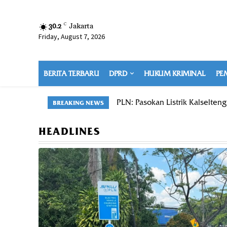
30.2
C
Jakarta
Friday, August 7, 2026
BERITA TERBARU
DPRD
HUKUM KRIMINAL
PE
PLN: Pasokan Listrik Kalselten
BREAKING NEWS
HEADLINES