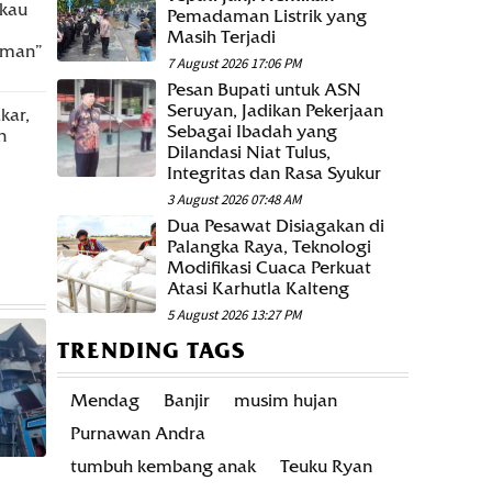
kau
Pemadaman Listrik yang
Masih Terjadi
iman”
7 August 2026 17:06 PM
Pesan Bupati untuk ASN
Seruyan, Jadikan Pekerjaan
kar,
Sebagai Ibadah yang
n
DPRD PROVINSI KALTENG
Dilandasi Niat Tulus,
Soroti Titik Panas di Lahan Adaro, 
Integritas dan Rasa Syukur
Sinergi Penanganan Karhutla di Barit
3 August 2026 07:48 AM
4 hours ago
Dua Pesawat Disiagakan di
Palangka Raya, Teknologi
Modifikasi Cuaca Perkuat
Atasi Karhutla Kalteng
5 August 2026 13:27 PM
TRENDING TAGS
Mendag
Banjir
musim hujan
Purnawan Andra
tumbuh kembang anak
Teuku Ryan