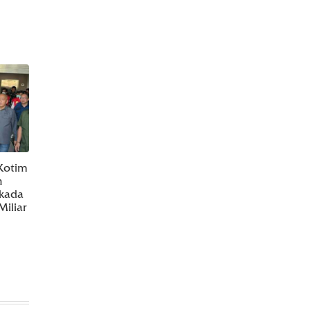
Kotim
n
lkada
iliar