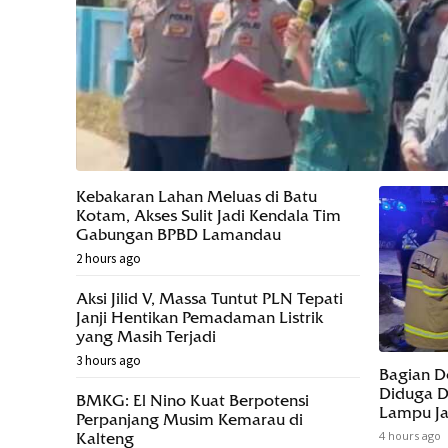
Kebakaran Lahan Meluas di Batu
Kotam, Akses Sulit Jadi Kendala Tim
Gabungan BPBD Lamandau
2 hours ago
Aksi Jilid V, Massa Tuntut PLN Tepati
Janji Hentikan Pemadaman Listrik
yang Masih Terjadi
3 hours ago
Bagian D
Diduga D
BMKG: El Nino Kuat Berpotensi
Lampu Ja
Perpanjang Musim Kemarau di
4 hours ago
Kalteng