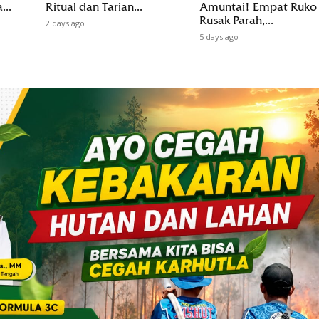
...
Ritual dan Tarian...
Amuntai! Empat Ruko
Rusak Parah,...
2 days ago
5 days ago