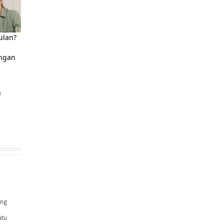
ang
atu