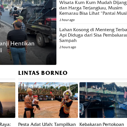
Wisata Kum Kum Mudah Dijang
dan Harga Terjangkau, Musim
Kemarau Bisa Lihat “Pantai Mus
1 hour ago
Lahan Kosong di Menteng Terba
Api Diduga dari Sisa Pembakara
SIONAL
Sampah
kai Rompi Pink dan Tangan Diborgol, Febrie
2 hours ago
riansyah Diperiksa Kejagung
ours ago
LINTAS BORNEO
 Raya:
Pesta Adat Ufah: Tampilkan
Kebakaran Pertokoan