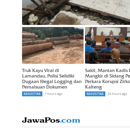
Truk Kayu Viral di
Sakit, Mantan Kadi
Lamandau, Polisi Selidiki
Mangkir di Sidang P
Dugaan Illegal Logging dan
Perkara Korupsi Zirk
Pemalsuan Dokumen
Kalteng
7 hours ago
24 hours ago
KASUISTIKA
KASUISTIKA