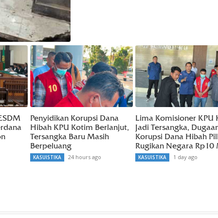
s ESDM
Penyidikan Korupsi Dana
Lima Komisioner KPU 
erdana
Hibah KPU Kotim Berlanjut,
Jadi Tersangka, Dugaa
on
Tersangka Baru Masih
Korupsi Dana Hibah Pi
Berpeluang
Rugikan Negara Rp10 M
24 hours ago
1 day ago
KASUISTIKA
KASUISTIKA