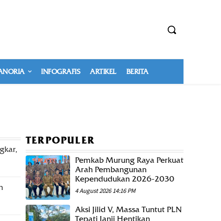
NORIA
INFOGRAFIS
ARTIKEL
BERITA
TERPOPULER
gkar,
Pemkab Murung Raya Perkuat
Arah Pembangunan
Kependudukan 2026-2030
n
4 August 2026 14:16 PM
Aksi Jilid V, Massa Tuntut PLN
Tepati Janji Hentikan