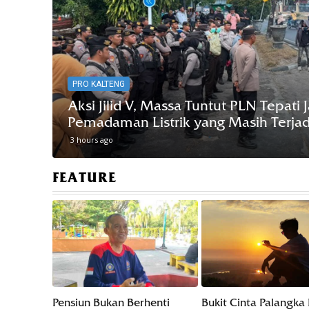
NA
ssa Tuntut PLN Tepati Janji Hentikan
Pa
rik yang Masih Terjadi
Ad
4 h
FEATURE
Pensiun Bukan Berhenti
Bukit Cinta Palangka