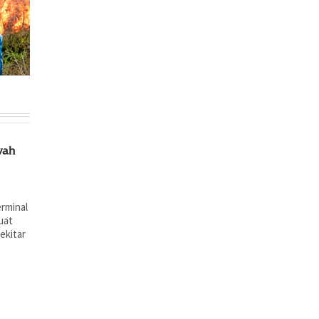
wah
rminal
buat
ekitar