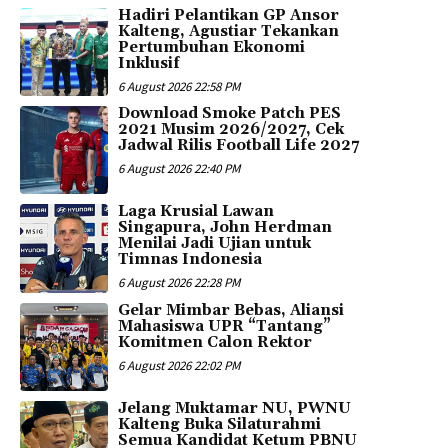
Hadiri Pelantikan GP Ansor
Kalteng, Agustiar Tekankan
Pertumbuhan Ekonomi
Inklusif
6 August 2026 22:58 PM
Download Smoke Patch PES
2021 Musim 2026/2027, Cek
Jadwal Rilis Football Life 2027
6 August 2026 22:40 PM
Laga Krusial Lawan
Singapura, John Herdman
Menilai Jadi Ujian untuk
Timnas Indonesia
6 August 2026 22:28 PM
Gelar Mimbar Bebas, Aliansi
Mahasiswa UPR “Tantang”
Komitmen Calon Rektor
6 August 2026 22:02 PM
Jelang Muktamar NU, PWNU
Kalteng Buka Silaturahmi
Semua Kandidat Ketum PBNU