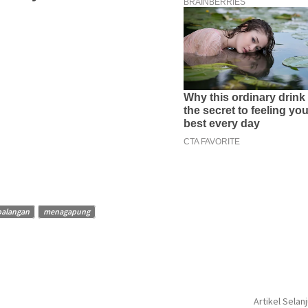
balangan
menagapung
Artikel Selan