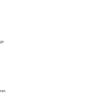
jir
uran