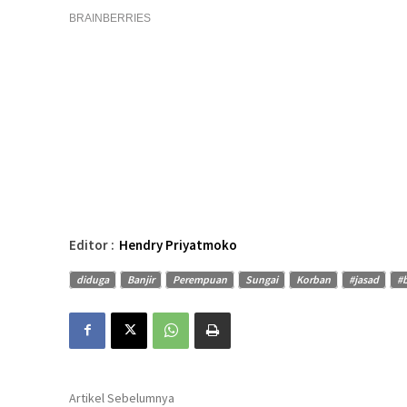
Editor :
Hendry Priyatmoko
diduga
Banjir
Perempuan
Sungai
Korban
#jasad
#
Artikel Sebelumnya