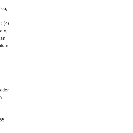
ksi,
t (4)
ain,
man
ukan
sider
n
 55