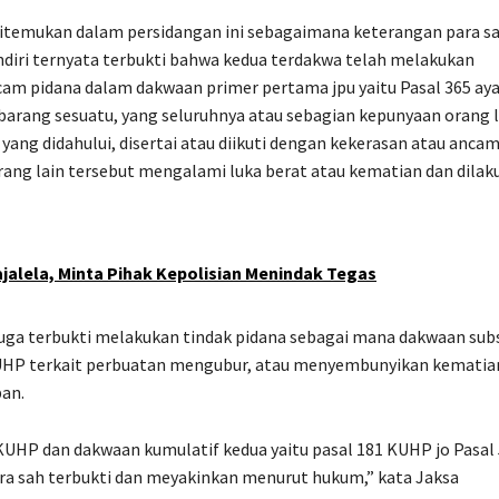
itemukan dalam persidangan ini sebagaimana keterangan para sa
ndiri ternyata terbukti bahwa kedua terdakwa telah melakukan
am pidana dalam dakwaan primer pertama jpu yaitu Pasal 365 aya
barang sesuatu, yang seluruhnya atau sebagian kepunyaan orang l
ang didahului, disertai atau diikuti dengan kekerasan atau anca
ang lain tersebut mengalami luka berat atau kematian dan dilak
jalela, Minta Pihak Kepolisian Menindak Tegas
uga terbukti melakukan tindak pidana sebagai mana dakwaan sub
1 KUHP terkait perbuatan mengubur, atau menyembunyikan kematia
an.
KUHP dan dakwaan kumulatif kedua yaitu pasal 181 KUHP jo Pasal
ara sah terbukti dan meyakinkan menurut hukum,” kata Jaksa