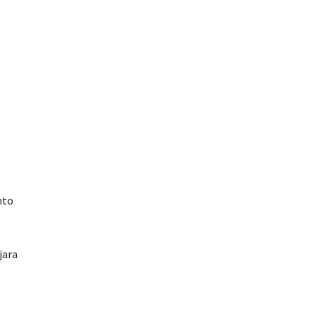
nto
jara