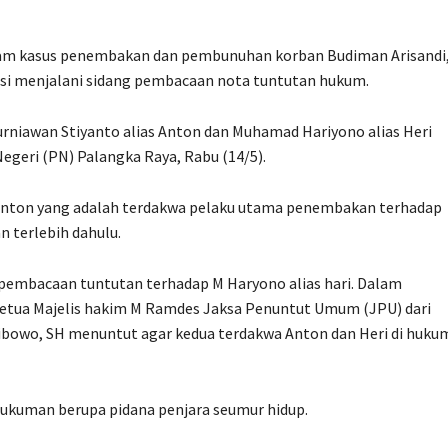
am kasus penembakan dan pembunuhan korban Budiman Arisandi
isi menjalani sidang pembacaan nota tuntutan hukum.
urniawan Stiyanto alias Anton dan Muhamad Hariyono alias Heri
egeri (PN) Palangka Raya, Rabu (14/5).
, Anton yang adalah terdakwa pelaku utama penembakan terhadap
 terlebih dahulu.
n pembacaan tuntutan terhadap M Haryono alias hari. Dalam
ketua Majelis hakim M Ramdes Jaksa Penuntut Umum (JPU) dari
Wibowo, SH menuntut agar kedua terdakwa Anton dan Heri di huku
hukuman berupa pidana penjara seumur hidup.