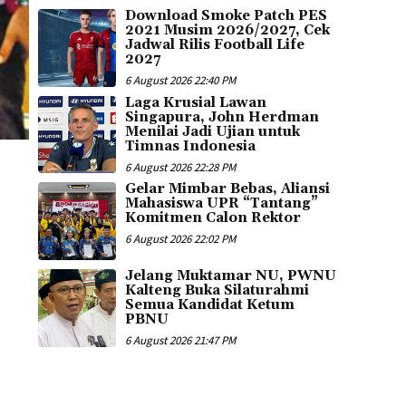
Download Smoke Patch PES
2021 Musim 2026/2027, Cek
Jadwal Rilis Football Life
2027
6 August 2026 22:40 PM
Laga Krusial Lawan
Singapura, John Herdman
Menilai Jadi Ujian untuk
Timnas Indonesia
6 August 2026 22:28 PM
Gelar Mimbar Bebas, Aliansi
Mahasiswa UPR “Tantang”
Komitmen Calon Rektor
6 August 2026 22:02 PM
Jelang Muktamar NU, PWNU
Kalteng Buka Silaturahmi
Semua Kandidat Ketum
PBNU
6 August 2026 21:47 PM