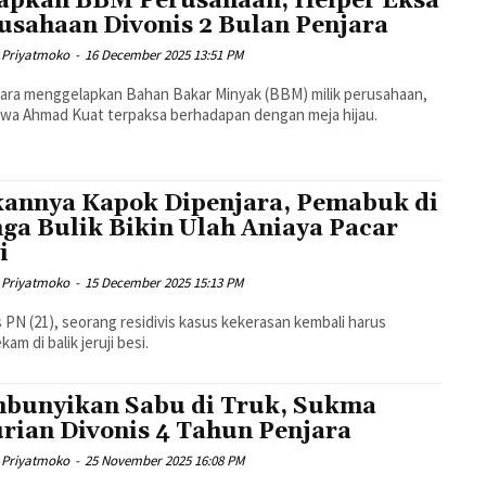
apkan BBM Perusahaan, Helper Eksa
usahaan Divonis 2 Bulan Penjara
 Priyatmoko
-
16 December 2025 13:51 PM
ara menggelapkan Bahan Bakar Minyak (BBM) milik perusahaan,
wa Ahmad Kuat terpaksa berhadapan dengan meja hijau.
annya Kapok Dipenjara, Pemabuk di
ga Bulik Bikin Ulah Aniaya Pacar
i
 Priyatmoko
-
15 December 2025 15:13 PM
as PN (21), seorang residivis kasus kekerasan kembali harus
am di balik jeruji besi.
bunyikan Sabu di Truk, Sukma
rian Divonis 4 Tahun Penjara
 Priyatmoko
-
25 November 2025 16:08 PM