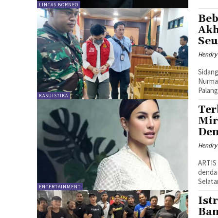
LINTAS BORNEO
Beb
Akh
Se
Hendry
Sidan
Nurmal
Palang
KASUISTIKA
Ter
Mir
Den
Hendry
ARTIS 
denda 
Selata
ENTERTAINMENT
Ist
Ban