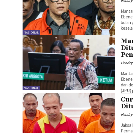
Hendry
Manta
Ebenez
bulan 
kesel
NASIONAL
Man
Dit
Pen
Hendry
Manta
Ebenez
dan de
NASIONAL
(JPU)
Cur
Dit
Hendry
Jaksa
Perma