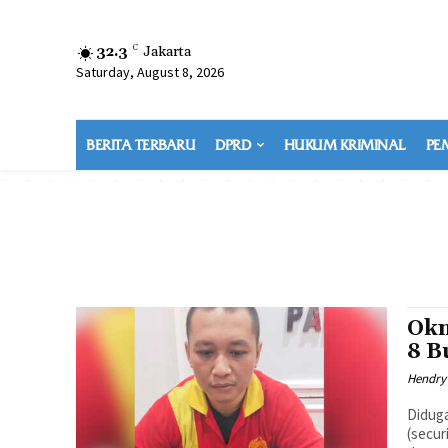
32.3
C
Jakarta
Saturday, August 8, 2026
BERITA TERBARU
DPRD
HUKUM KRIMINAL
PE
Okn
8 B
Hendry
Didug
(secur