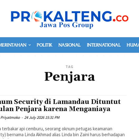
MERINTAHAN
POLITIK
NASIONAL
INTERNATIONAL
HUMA
TAG
Penjara
um Security di Lamandau Dituntut
ulan Penjara karena Menganiaya
 Priyatmoko
-
24 July 2026 15:31 PM
a terbakar api cemburu, seorang oknum petugas keamanan
ity) bernama Linda Akhmad alias Linda bin Zaini harus berhadapan