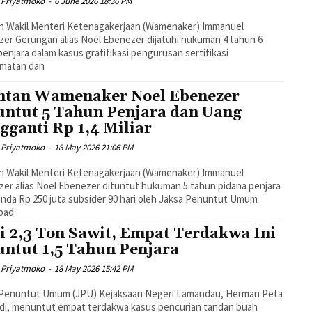
 Priyatmoko
-
6 June 2026 18:36 PM
n Wakil Menteri Ketenagakerjaan (Wamenaker) Immanuel
er Gerungan alias Noel Ebenezer dijatuhi hukuman 4 tahun 6
penjara dalam kasus gratifikasi pengurusan sertifikasi
amatan dan
tan Wamenaker Noel Ebenezer
untut 5 Tahun Penjara dan Uang
gganti Rp 1,4 Miliar
 Priyatmoko
-
18 May 2026 21:06 PM
n Wakil Menteri Ketenagakerjaan (Wamenaker) Immanuel
er alias Noel Ebenezer dituntut hukuman 5 tahun pidana penjara
nda Rp 250 juta subsider 90 hari oleh Jaksa Penuntut Umum
 pad
i 2,3 Ton Sawit, Empat Terdakwa Ini
untut 1,5 Tahun Penjara
 Priyatmoko
-
18 May 2026 15:42 PM
 Penuntut Umum (JPU) Kejaksaan Negeri Lamandau, Herman Peta
di, menuntut empat terdakwa kasus pencurian tandan buah