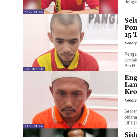
denga
KASUISTIKA
Sel
Pon
15 
Hendry
Pengad
terdak
Bin H.
PROHUKRIM
Eng
Lan
Kro
Hendry
Seoran
pidana
(JPU) 
KASUISTIKA
Sid