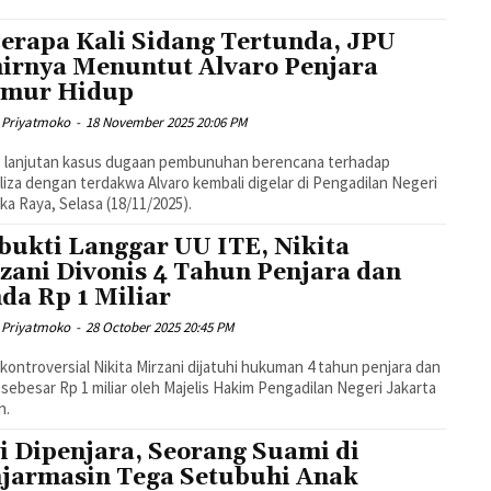
erapa Kali Sidang Tertunda, JPU
irnya Menuntut Alvaro Penjara
umur Hidup
 Priyatmoko
-
18 November 2025 20:06 PM
g lanjutan kasus dugaan pembunuhan berencana terhadap
iza dengan terdakwa Alvaro kembali digelar di Pengadilan Negeri
ka Raya, Selasa (18/11/2025).
bukti Langgar UU ITE, Nikita
zani Divonis 4 Tahun Penjara dan
da Rp 1 Miliar
 Priyatmoko
-
28 October 2025 20:45 PM
kontroversial Nikita Mirzani dijatuhi hukuman 4 tahun penjara dan
sebesar Rp 1 miliar oleh Majelis Hakim Pengadilan Negeri Jakarta
n.
ri Dipenjara, Seorang Suami di
jarmasin Tega Setubuhi Anak