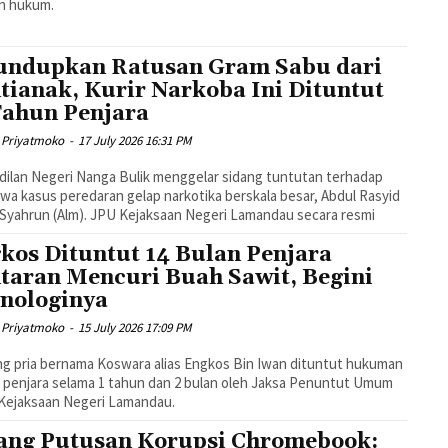
n hukum.
undupkan Ratusan Gram Sabu dari
tianak, Kurir Narkoba Ini Dituntut
Tahun Penjara
 Priyatmoko
-
17 July 2026 16:31 PM
ilan Negeri Nanga Bulik menggelar sidang tuntutan terhadap
wa kasus peredaran gelap narkotika berskala besar, Abdul Rasyid
 Syahrun (Alm). JPU Kejaksaan Negeri Lamandau secara resmi
kos Dituntut 14 Bulan Penjara
taran Mencuri Buah Sawit, Begini
nologinya
 Priyatmoko
-
15 July 2026 17:09 PM
g pria bernama Koswara alias Engkos Bin Iwan dituntut hukuman
 penjara selama 1 tahun dan 2 bulan oleh Jaksa Penuntut Umum
Kejaksaan Negeri Lamandau.
ang Putusan Korupsi Chromebook: