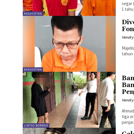
segar 
1 tahu
KASUISTIKA
Div
Fon
Hendry
Majeli
tahun 
KASUISTIKA
Ban
Ban
Pen
Hendry
Ahmad
tiga o
penjar
LINTAS BORNEO