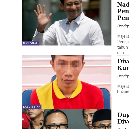
Nad
Pen
Pen
Hendry
Majeli
Pengad
NASIONAL
tahun 
dan
Div
Kur
Hendry
Majeli
hukuma
KASUISTIKA
Dug
Div