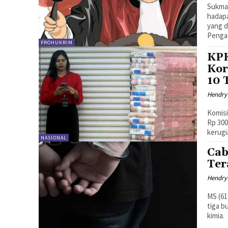
Sukma
hadap
yang d
Penga
PROHUKRIM
KP
Kor
10 
Hendry
Komis
Rp 300
kerugi
NASIONAL
Cab
Ter
Hendry
MS (61
tiga b
kimia.