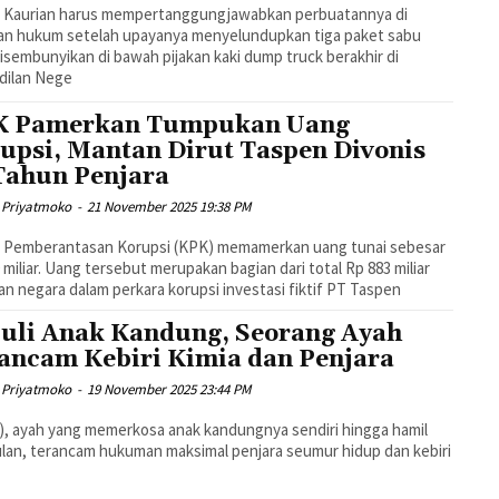
 Kaurian harus mempertanggungjawabkan perbuatannya di
an hukum setelah upayanya menyelundupkan tiga paket sabu
isembunyikan di bawah pijakan kaki dump truck berakhir di
dilan Nege
K Pamerkan Tumpukan Uang
upsi, Mantan Dirut Taspen Divonis
Tahun Penjara
 Priyatmoko
-
21 November 2025 19:38 PM
i Pemberantasan Korupsi (KPK) memamerkan uang tunai sebesar
 miliar. Uang tersebut merupakan bagian dari total Rp 883 miliar
an negara dalam perkara korupsi investasi fiktif PT Taspen
uli Anak Kandung, Seorang Ayah
ancam Kebiri Kimia dan Penjara
 Priyatmoko
-
19 November 2025 23:44 PM
), ayah yang memerkosa anak kandungnya sendiri hingga hamil
ulan, terancam hukuman maksimal penjara seumur hidup dan kebiri