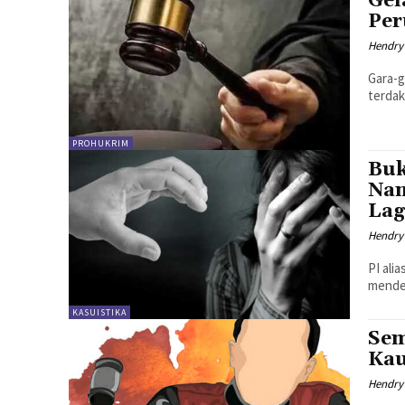
Gel
Per
Hendry
Gara-g
terdak
PROHUKRIM
Buk
Nan
Lag
Hendry
PI ali
mendek
KASUISTIKA
Sem
Kau
Hendry