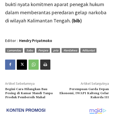
bukti nyata komitmen aparat penegak hukum
dalam memberantas peredaran gelap narkoba
di wilayah Kalimantan Tengah.
(bib)
Editor :
Hendry Priyatmoko
Lamandau
Sabu
Penjara
pria
#terdakwa
#dituntut
Artikel Sebelumnya
Artikel Selanjutnya
Begini Cara Hilangkan Bau
Perempuan Garda Depan
Pesing di Kamar Mandi Tanpa
Ekonomi, IWAPI Kalteng Gelar
Produk Pembersih Mahal
Rakerda III