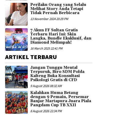
Perilaku Orang yang Selalu
Melihat Story Anda Tetapi
Tidak Pernah Berbicara
13 November 2024 20:29 PM
7 Akun FF Sultan Gratis
Terbaru Hari Ini: Skin
Langka, Bundle Eksklusif, dan
Diamond Melimpah!
16 March 2025 22:41 PM
ARTIKEL TERBARU
Jangan Tunggu Mental
Terpuruk, Biro SDM Polda
Kalteng Buka Konsultasi
Psikologi Gratis di CFD
9 August 2026 08:32 AM
Kalahkan Huma Betang
dengan 9 Pemain, Persemar
Banjar Martapura Juara Piala
Pangdam Cup TB XXII
8 August 2026 22:34 PM