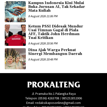
Kampus Indonesia Kini Mulai
Buka Jurusan AI, Tak Sekadar
Mata Kuliah
8 August 2026 21:06 PM
Ketum PSSI Didesak Mundur
Usai Timnas Gagal di Piala
AFF, Taktik John Herdman
Tuai Kritikan
8 August 2026 20:56 PM
Dina Ajak Warga Perkuat
Sinergi Membangun Daerah
8 August 2026 20:48 PM
PROKALTENG
Jl. Pramuka No.1 Palangka Raya
Telepon: (0536) 4263708 / 085252852006
Email: redaksikaposonline@gmail.com