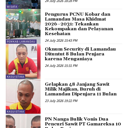
24 July 2026 18:28 PM
WISATA
Pengurus PCNU Kobar dan
Lamandau Masa Khidmat
2026–2031: Tekankan
Kekompakan dan Pelayanan
Kesehatan
24 July 2026 15:43 PM
PEMKAB LAMANDAU
Oknum Security di Lamandau
Dituntut 8 Bulan Penjara
karena Menganiaya
24 July 2026 15:31 PM
KASUISTIKA
Gelapkan 48 Janjang Sawit
Milik Majikan, Buruh di
Lamandau Dipenjara 11 Bulan
23 July 2026 19:22 PM
KASUISTIKA
PN Nanga Bulik Vonis Dua
Pencuri Sawit PT Gamareksa 10