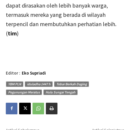
dapat dirasakan oleh lebih banyak warga,
termasuk mereka yang berada di wilayah
terpencil dan membutuhkan perhatian lebih.
(
tim
)
Editor :
Eko Supriadi
YBM PLN
iduladha 1447 h
Tebar Berkah Daging
Pegunungan Meratus
Hulu Sungai Tengah
Artikel Sebelumnya
Artikel Selanjutnya