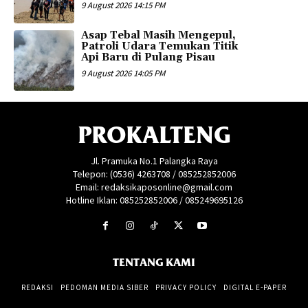
9 August 2026 14:15 PM
Asap Tebal Masih Mengepul,
Patroli Udara Temukan Titik
Api Baru di Pulang Pisau
9 August 2026 14:05 PM
PROKALTENG
Jl. Pramuka No.1 Palangka Raya
Telepon: (0536) 4263708 / 085252852006
Email: redaksikaposonline@gmail.com
Hotline Iklan: 085252852006 / 085249695126
TENTANG KAMI
REDAKSI
PEDOMAN MEDIA SIBER
PRIVACY POLICY
DIGITAL E-PAPER