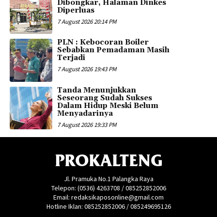
Dibongkar, Halaman Dinkes
Diperluas
7 August 2026 20:14 PM
PLN : Kebocoran Boiler
Sebabkan Pemadaman Masih
Terjadi
7 August 2026 19:43 PM
Tanda Menunjukkan
Seseorang Sudah Sukses
Dalam Hidup Meski Belum
Menyadarinya
7 August 2026 19:33 PM
PROKALTENG
Jl. Pramuka No.1 Palangka Raya
Telepon: (0536) 4263708 / 085252852006
Email: redaksikaposonline@gmail.com
Hotline Iklan: 085252852006 / 085249695126