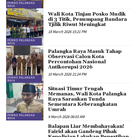
PEMKO PALANGKA
RAYA
Wali Kota Tinjau Posko Mudik
di 3 Titik, Penumpang Bandara
Tjilik Riwut Meningkat
18 March 2026 15:21 PM
PEMKO PALANGKA
RAYA
Palangka Raya Masuk Tahap
Observasi Calon Kota
Percontohan Nasional
Antikorupsi 2026
10 March 2026 21:24 PM
PEMKO PALANGKA
RAYA
Situasi Timur Tengah
Memanas, Wali Kota Palangka
Raya Sarankan Tunda
Sementara Keberangkatan
Umrah
PEMKO PALANGKA
4 March 2026 06:03 AM
RAYA
Balapan Liar Membahayakan!
Fairid akan Gandeng Pihak
Kepolisian Lakukan Penertiban