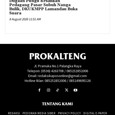
Dugaan Pungli Resahkan
Pedagang Pasar Subuh Nanga
Bulik, DKUKMPP Lamandau Buka
Suara
8 August 2026 11:51 AM
PROKALTENG
Jl. Pramuka No.1 Palangka Raya
Telepon: (0536) 4263708 / 085252852006
Email: redaksikaposonline@gmail.com
Hotline Iklan: 085252852006 / 085249695126
TENTANG KAMI
REDAKSI
PEDOMAN MEDIA SIBER
PRIVACY POLICY
DIGITAL E-PAPER