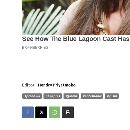
Editor :
Hendry Priyatmoko
#prabowo
cawapres
#gibran
#erickthohir
#yusril