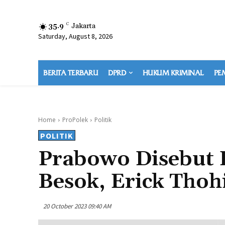
35.9
C
Jakarta
Saturday, August 8, 2026
BERITA TERBARU
DPRD
HUKUM KRIMINAL
PE
Home
ProPolek
Politik
POLITIK
Prabowo Disebut 
Besok, Erick Thohi
20 October 2023 09:40 AM