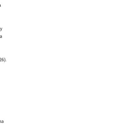
a
y
a
26).
na