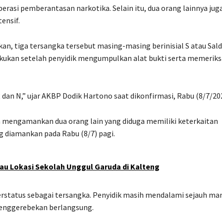
erasi pemberantasan narkotika. Selain itu, dua orang lainnya jug
ensif.
, tiga tersangka tersebut masing-masing berinisial S atau Sald
lakukan setelah penyidik mengumpulkan alat bukti serta memeriks
R dan N,” ujar AKBP Dodik Hartono saat dikonfirmasi, Rabu (8/7/20
a mengamankan dua orang lain yang diduga memiliki keterkaitan
ng diamankan pada Rabu (8/7) pagi.
jau Lokasi Sekolah Unggul Garuda di Kalteng
erstatus sebagai tersangka. Penyidik masih mendalami sejauh ma
 penggerebekan berlangsung.