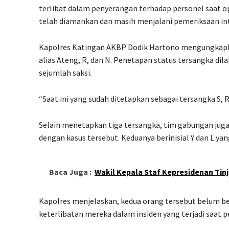
terlibat dalam penyerangan terhadap personel saat op
telah diamankan dan masih menjalani pemeriksaan int
Kapolres Katingan AKBP Dodik Hartono mengungkapkan
alias Ateng, R, dan N. Penetapan status tersangka di
sejumlah saksi.
“Saat ini yang sudah ditetapkan sebagai tersangka S, 
Selain menetapkan tiga tersangka, tim gabungan jug
dengan kasus tersebut. Keduanya berinisial Y dan L ya
Baca Juga :
Wakil Kepala Staf Kepresidenan Tin
Kapolres menjelaskan, kedua orang tersebut belum b
keterlibatan mereka dalam insiden yang terjadi saat