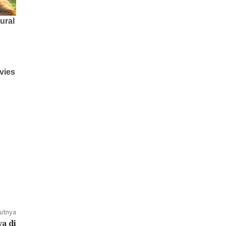
jutnya
a di