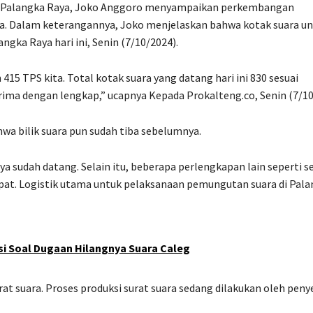
 Palangka Raya, Joko Anggoro menyampaikan perkembangan
aya. Dalam keterangannya, Joko menjelaskan bahwa kotak suara u
gka Raya hari ini, Senin (7/10/2024).
415 TPS kita. Total kotak suara yang datang hari ini 830 sesuai
erima dengan lengkap,” ucapnya Kepada Prokalteng.co, Senin (7/10
wa bilik suara pun sudah tiba sebelumnya.
ya sudah datang. Selain itu, beberapa perlengkapan lain seperti s
tempat. Logistik utama untuk pelaksanaan pemungutan suara di Pal
si Soal Dugaan Hilangnya Suara Caleg
at suara. Proses produksi surat suara sedang dilakukan oleh peny