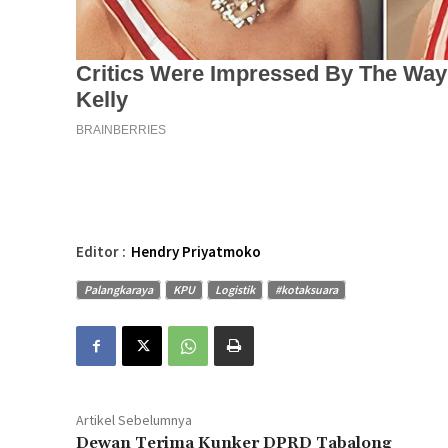
Editor :
Hendry Priyatmoko
Palangkaraya
KPU
Logistik
#kotaksuara
Artikel Sebelumnya
Dewan Terima Kunker DPRD Tabalong