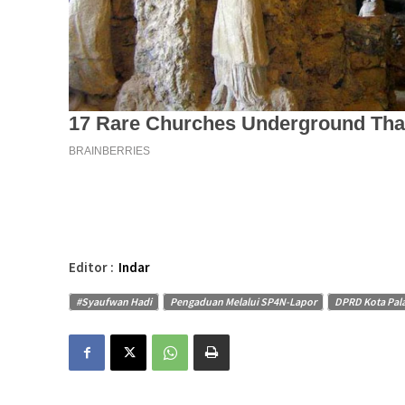
Editor :
Indar
#Syaufwan Hadi
Pengaduan Melalui SP4N-Lapor
DPRD Kota Pal