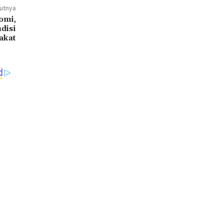
jutnya
omi,
disi
akat