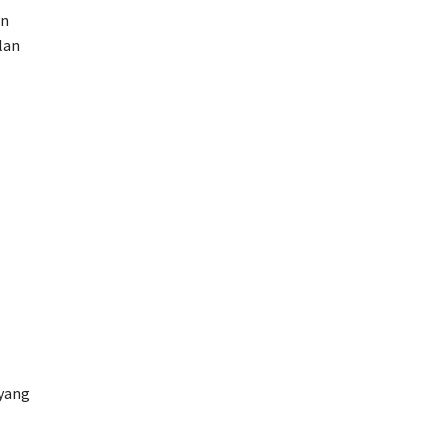
an
lan
 yang