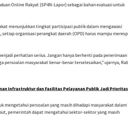
aduan Online Rakyat (SP4N-Lapor) sebagai bahan evaluasi untuk
kat menunjukkan tingkat partisipasi publik dalam mengawasi
, setiap organisasi perangkat daerah (OPD) harus mampu meres
enjadi perhatian serius. Jangan hanya berhenti pada penerimaan
ngga persoalan masyarakat benar-benar terselesaikan,” ujarnya, Ra
 Infrastruktur dan Fasilitas Pelayanan Publik Jadi Prioritas
uk mengetahui persoalan yang masih dihadapi masyarakat dalam
but, pemerintah dapat mengetahui sektor-sektor yang masih