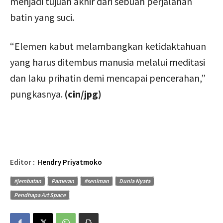
menjadi tujuan akhir dari sebuah perjalanan
batin yang suci.
“Elemen kabut melambangkan ketidaktahuan
yang harus ditembus manusia melalui meditasi
dan laku prihatin demi mencapai pencerahan,”
pungkasnya.
(cin/jpg)
Editor :
Hendry Priyatmoko
#jembatan
Pameran
#seniman
Dunia Nyata
Pendhapa Art Space