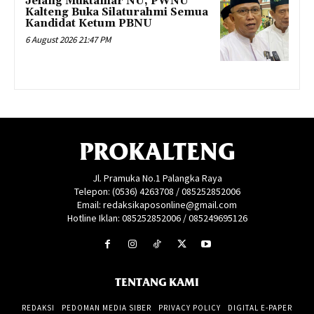
Jelang Muktamar NU, PWNU
Kalteng Buka Silaturahmi Semua
Kandidat Ketum PBNU
6 August 2026 21:47 PM
PROKALTENG
Jl. Pramuka No.1 Palangka Raya
Telepon: (0536) 4263708 / 085252852006
Email: redaksikaposonline@gmail.com
Hotline Iklan: 085252852006 / 085249695126
TENTANG KAMI
REDAKSI
PEDOMAN MEDIA SIBER
PRIVACY POLICY
DIGITAL E-PAPER