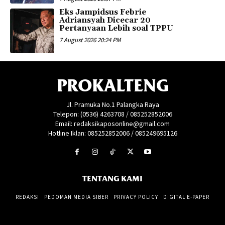
Eks Jampidsus Febrie
Adriansyah Dicecar 20
Pertanyaan Lebih soal TPPU
7 August 2026 20:24 PM
PROKALTENG
Jl. Pramuka No.1 Palangka Raya
Telepon: (0536) 4263708 / 085252852006
Email: redaksikaposonline@gmail.com
Hotline Iklan: 085252852006 / 085249695126
TENTANG KAMI
REDAKSI
PEDOMAN MEDIA SIBER
PRIVACY POLICY
DIGITAL E-PAPER