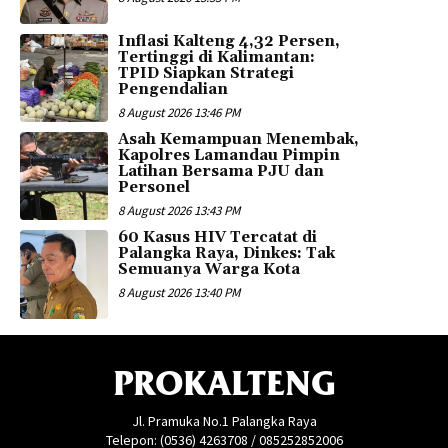
Inflasi Kalteng 4,32 Persen,
Tertinggi di Kalimantan:
TPID Siapkan Strategi
Pengendalian
8 August 2026 13:46 PM
Asah Kemampuan Menembak,
Kapolres Lamandau Pimpin
Latihan Bersama PJU dan
Personel
8 August 2026 13:43 PM
60 Kasus HIV Tercatat di
Palangka Raya, Dinkes: Tak
Semuanya Warga Kota
8 August 2026 13:40 PM
PROKALTENG
Jl. Pramuka No.1 Palangka Raya
Telepon: (0536) 4263708 / 085252852006