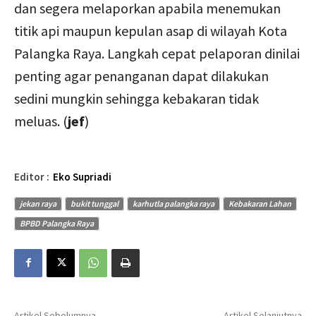
dan segera melaporkan apabila menemukan
titik api maupun kepulan asap di wilayah Kota
Palangka Raya. Langkah cepat pelaporan dinilai
penting agar penanganan dapat dilakukan
sedini mungkin sehingga kebakaran tidak
meluas. (
jef
)
Editor :
Eko Supriadi
jekan raya
bukit tunggal
karhutla palangka raya
Kebakaran Lahan
BPBD Palangka Raya
Artikel Sebelumnya
Artikel Selanjutnya