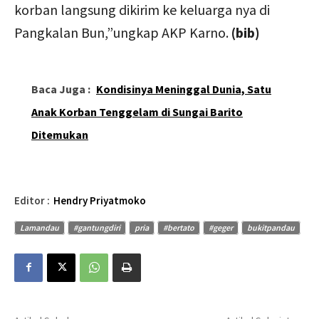
korban langsung dikirim ke keluarga nya di
Pangkalan Bun,”ungkap AKP Karno.
(bib)
Baca Juga :
Kondisinya Meninggal Dunia, Satu
Anak Korban Tenggelam di Sungai Barito
Ditemukan
Editor :
Hendry Priyatmoko
Lamandau
#gantungdiri
pria
#bertato
#geger
bukitpandau