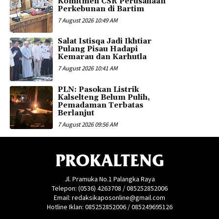
Komitmen CSR Perusahaan
Perkebunan di Bartim
7 August 2026 10:49 AM
Salat Istisqa Jadi Ikhtiar
Pulang Pisau Hadapi
Kemarau dan Karhutla
7 August 2026 10:41 AM
PLN: Pasokan Listrik
Kalselteng Belum Pulih,
Pemadaman Terbatas
Berlanjut
7 August 2026 09:56 AM
PROKALTENG
Jl. Pramuka No.1 Palangka Raya
Telepon: (0536) 4263708 / 085252852006
Email: redaksikaposonline@gmail.com
Hotline Iklan: 085252852006 / 085249695126