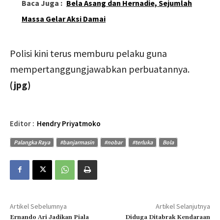
Baca Juga :
Bela Asang dan Hernadie, Sejumlah
Massa Gelar Aksi Damai
Polisi kini terus memburu pelaku guna
mempertanggungjawabkan perbuatannya.
(jpg)
Editor :
Hendry Priyatmoko
Palangka Raya
#banjarmasin
#nobar
#terluka
Bola
Artikel Sebelumnya
Artikel Selanjutnya
Ernando Ari Jadikan Piala
Diduga Ditabrak Kendaraan