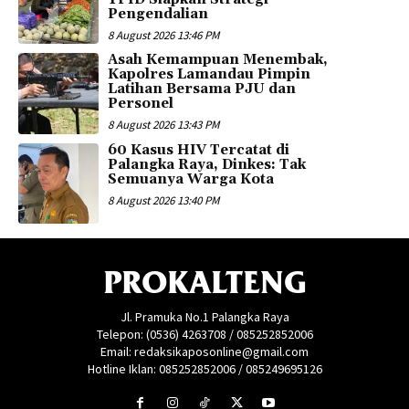
Pengendalian
8 August 2026 13:46 PM
Asah Kemampuan Menembak,
Kapolres Lamandau Pimpin
Latihan Bersama PJU dan
Personel
8 August 2026 13:43 PM
60 Kasus HIV Tercatat di
Palangka Raya, Dinkes: Tak
Semuanya Warga Kota
8 August 2026 13:40 PM
PROKALTENG
Jl. Pramuka No.1 Palangka Raya
Telepon: (0536) 4263708 / 085252852006
Email: redaksikaposonline@gmail.com
Hotline Iklan: 085252852006 / 085249695126