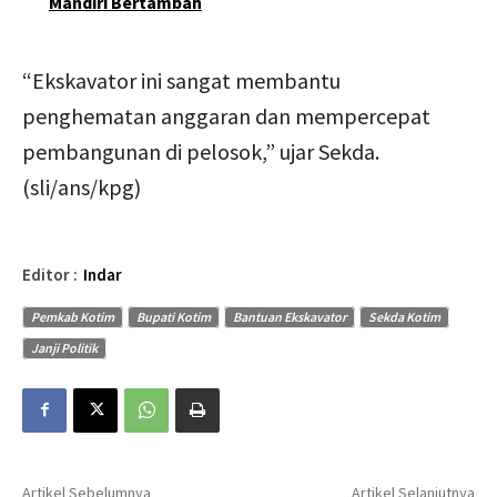
Mandiri Bertambah
“Ekskavator ini sangat membantu
penghematan anggaran dan mempercepat
pembangunan di pelosok,” ujar Sekda.
(sli/ans/kpg)
Editor :
Indar
Pemkab Kotim
Bupati Kotim
Bantuan Ekskavator
Sekda Kotim
Janji Politik
Artikel Sebelumnya
Artikel Selanjutnya