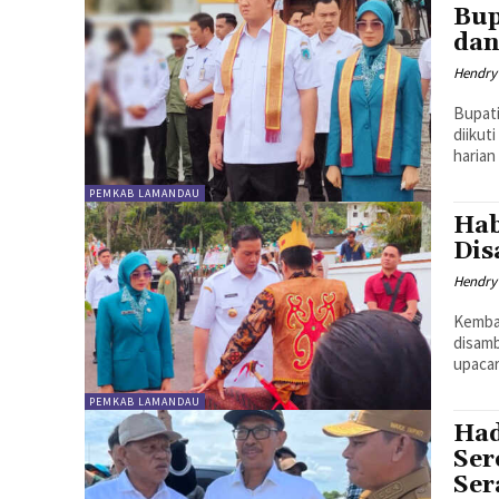
Bup
dan
Hendry
Bupati
diikut
harian
PEMKAB LAMANDAU
Hab
Dis
Hendry
Kembal
disam
upacar
PEMKAB LAMANDAU
Had
Ser
Ser