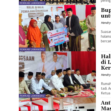
pering
PEMKAB LAMANDAU
Bup
unt
Hendry
Suasan
halama
berca
PEMKAB LAMANDAU
Hal
di 
Ke
Hendry
Rumah 
tadi. 
Ketua
PEMKAB LAMANDAU
Ant
Mas