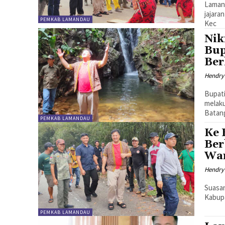
Lamand
jajara
PEMKAB LAMANDAU
Kec
Nik
Bup
Ber
Hendry
Bupati
melaku
Batan
PEMKAB LAMANDAU
Ke 
Ber
Wa
Hendry
Suasa
Kabupa
PEMKAB LAMANDAU