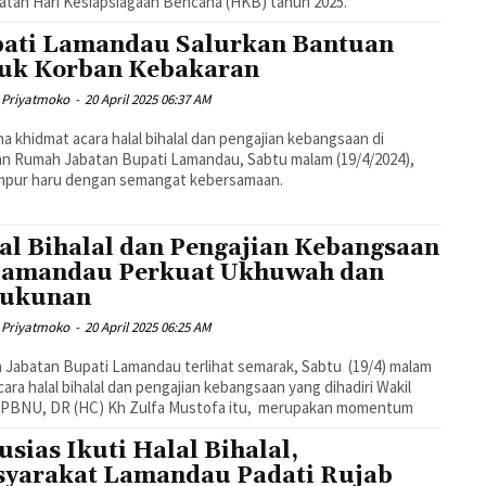
atan Hari Kesiapsiagaan Bencana (HKB) tahun 2025.
ati Lamandau Salurkan Bantuan
uk Korban Kebakaran
 Priyatmoko
-
20 April 2025 06:37 AM
a khidmat acara halal bihalal dan pengajian kebangsaan di
n Rumah Jabatan Bupati Lamandau, Sabtu malam (19/4/2024),
mpur haru dengan semangat kebersamaan.
al Bihalal dan Pengajian Kebangsaan
Lamandau Perkuat Ukhuwah dan
rukunan
 Priyatmoko
-
20 April 2025 06:25 AM
Jabatan Bupati Lamandau terlihat semarak, Sabtu (19/4) malam
Acara halal bihalal dan pengajian kebangsaan yang dihadiri Wakil
 PBNU, DR (HC) Kh Zulfa Mustofa itu, merupakan momentum
usias Ikuti Halal Bihalal,
yarakat Lamandau Padati Rujab