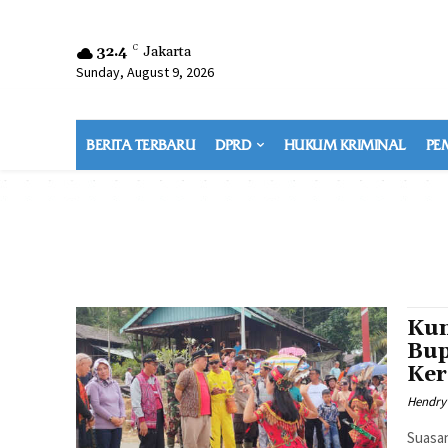
32.4
C
Jakarta
Sunday, August 9, 2026
BERITA TERBARU
DPRD
HUKUM KRIMINAL
PE
Kun
Bup
Ke
Hendry
Suasa