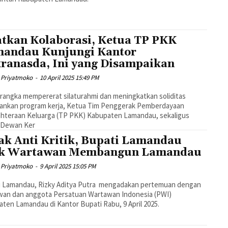
tkan Kolaborasi, Ketua TP PKK
andau Kunjungi Kantor
ranasda, Ini yang Disampaikan
 Priyatmoko
-
10 April 2025 15:49 PM
rangka mempererat silaturahmi dan meningkatkan soliditas
lankan program kerja, Ketua Tim Penggerak Pemberdayaan
ahteraan Keluarga (TP PKK) Kabupaten Lamandau, sekaligus
 Dewan Ker
ak Anti Kritik, Bupati Lamandau
ak Wartawan Membangun Lamandau
 Priyatmoko
-
9 April 2025 15:05 PM
i Lamandau, Rizky Aditya Putra mengadakan pertemuan dengan
wan dan anggota Persatuan Wartawan Indonesia (PWI)
ten Lamandau di Kantor Bupati Rabu, 9 April 2025.