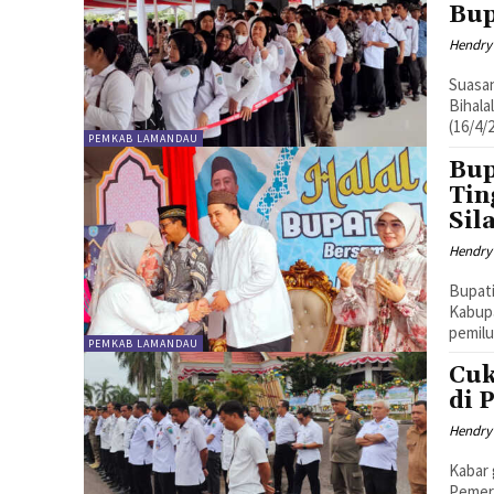
Bup
Hendry
Suasa
Bihala
(16/4/
PEMKAB LAMANDAU
Bup
Tin
Sil
Hendry
Bupati
Kabupa
pemilu
PEMKAB LAMANDAU
Cuk
di 
Hendry
Kabar 
Pemer