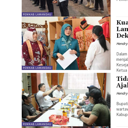
PEMKAB LAMANDAU
Kua
Lam
Dek
Hendry
Dalam 
menja
Kesej
PEMKAB LAMANDAU
Ketua
Tid
Aj
Hendry
Bupat
warta
Kabupa
PEMKAB LAMANDAU