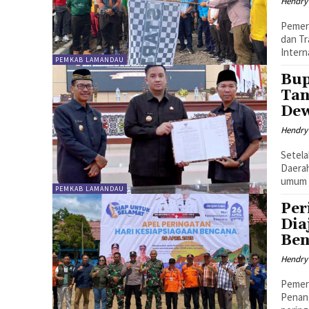
Hendry
Pemer
dan Tr
Intern
PEMKAB LAMANDAU
Bup
Tan
De
Hendry
Setela
Daera
umum 
PEMKAB LAMANDAU
Per
Dia
Ben
Hendry
Pemer
Penan