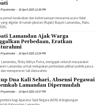
ati
 Priyatmoko
-
16 April 2025 12:36 PM
na penuh keakraban dan kebersamaan mewarnai acara Halal
l yang digelar di rumah jabatan (Rujab) Bupati Lamandau, Rabu
2025).
ati Lamandau Ajak Warga
ggalkan Perbedaan, Eratkan
aturahmi
 Priyatmoko
-
16 April 2025 12:24 PM
 Lamandau, Rizky Aditya Putra, mengajak seluruh masyarakat
ten Lamandau untuk melupakan perbedaan pilihan politik pasca
 dan mempererat tali silaturahmi.
up Dua Kali Sehari, Absensi Pegawai
Pemkab Lamandau Dipermudah
 Priyatmoko
-
10 April 2025 15:57 PM
gembira bagi Aparatur Sipil Negara (ASN) di lingkungan
intah Kabupaten Lamandau.