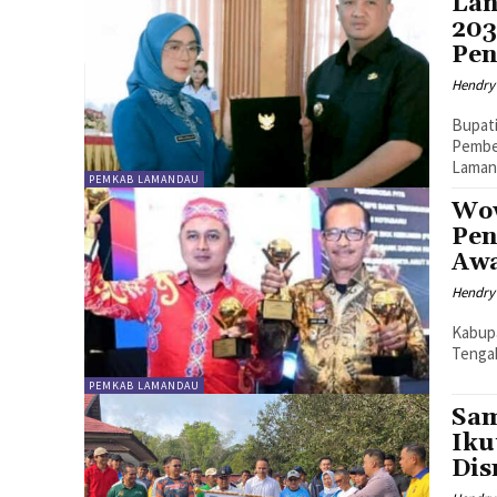
Lan
203
Pen
Hendry
Bupati
Pembe
Lamand
PEMKAB LAMANDAU
Wow
Pen
Awa
Hendry
Kabup
Tengah
PEMKAB LAMANDAU
Sam
Iku
Dis