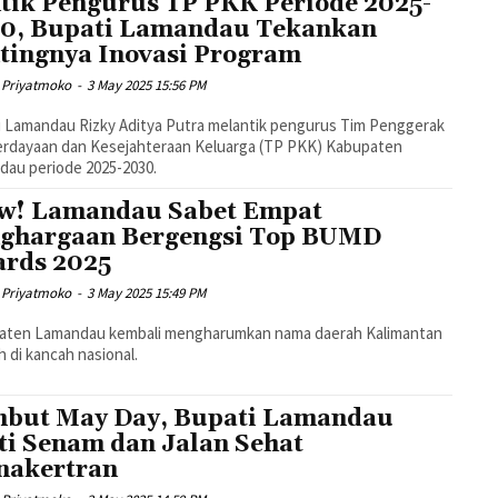
tik Pengurus TP PKK Periode 2025-
0, Bupati Lamandau Tekankan
tingnya Inovasi Program
 Priyatmoko
-
3 May 2025 15:56 PM
 Lamandau Rizky Aditya Putra melantik pengurus Tim Penggerak
rdayaan dan Kesejahteraan Keluarga (TP PKK) Kabupaten
au periode 2025-2030.
! Lamandau Sabet Empat
ghargaan Bergengsi Top BUMD
rds 2025
 Priyatmoko
-
3 May 2025 15:49 PM
aten Lamandau kembali mengharumkan nama daerah Kalimantan
 di kancah nasional.
but May Day, Bupati Lamandau
ti Senam dan Jalan Sehat
nakertran