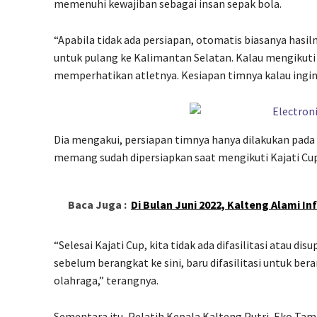
memenuhi kewajiban sebagai insan sepak bola.
“Apabila tidak ada persiapan, otomatis biasanya hasil
untuk pulang ke Kalimantan Selatan. Kalau mengikuti
memperhatikan atletnya. Kesiapan timnya kalau ingin 
Dia mengakui, persiapan timnya hanya dilakukan pada 
memang sudah dipersiapkan saat mengikuti Kajati Cup
Baca Juga :
Di Bulan Juni 2022, Kalteng Alami Inf
“Selesai Kajati Cup, kita tidak ada difasilitasi atau di
sebelum berangkat ke sini, baru difasilitasi untuk be
olahraga,” terangnya.
Sementara itu, Pelatih Kepala Kalteng Putri, Eko 