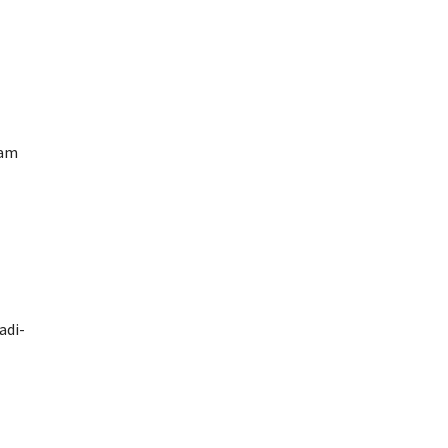
lam
adi-