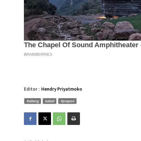
Editor :
Hendry Priyatmoko
Kalteng
kalsel
#prapon