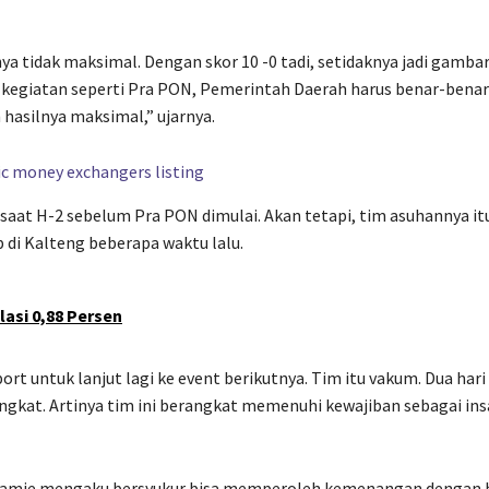
nya tidak maksimal. Dengan skor 10 -0 tadi, setidaknya jadi gamba
 kegiatan seperti Pra PON, Pemerintah Daerah harus benar-benar
hasilnya maksimal,” ujarnya.
saat H-2 sebelum Pra PON dimulai. Akan tetapi, tim asuhannya it
 di Kalteng beberapa waktu lalu.
lasi 0,88 Persen
suport untuk lanjut lagi ke event berikutnya. Tim itu vakum. Dua hari
rangkat. Artinya tim ini berangkat memenuhi kewajiban sebagai in
Tamamie mengaku bersyukur bisa memperoleh kemenangan dengan h