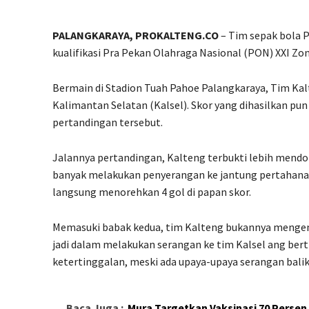
PALANGKARAYA, PROKALTENG.CO
– Tim sepak bola 
kualifikasi Pra Pekan Olahraga Nasional (PON) XXI Zon
Bermain di Stadion Tuah Pahoe Palangkaraya, Tim Kal
Kalimantan Selatan (Kalsel). Skor yang dihasilkan p
pertandingan tersebut.
Jalannya pertandingan, Kalteng terbukti lebih mendo
banyak melakukan penyerangan ke jantung pertahanan 
langsung menorehkan 4 gol di papan skor.
Memasuki babak kedua, tim Kalteng bukannya mengendo
jadi dalam melakukan serangan ke tim Kalsel ang berti
ketertinggalan, meski ada upaya-upaya serangan balik
Baca Juga :
Mura Targetkan Vaksinasi 70 Persen 