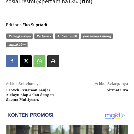
sosial resmi @pertamina135. (
tim
)
Editor :
Eko Supriadi
Palangka Raya
Pertamax
Antrean BBM
pertamina kalteng
suplai bbm
Artikel Sebelumnya
Artikel Selanjutnya
Proyek Penataan Lanjas–
Airmata Ira
Melayu Siap Jalan dengan
Skema Multiyears