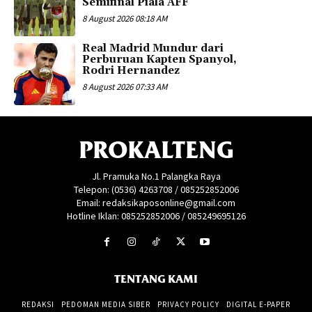
Semifinal Piala AFF
8 August 2026 08:18 AM
Real Madrid Mundur dari
Perburuan Kapten Spanyol,
Rodri Hernandez
8 August 2026 07:33 AM
PROKALTENG
Jl. Pramuka No.1 Palangka Raya
Telepon: (0536) 4263708 / 085252852006
Email: redaksikaposonline@gmail.com
Hotline Iklan: 085252852006 / 085249695126
TENTANG KAMI
REDAKSI
PEDOMAN MEDIA SIBER
PRIVACY POLICY
DIGITAL E-PAPER