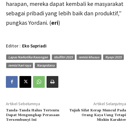
harapan, mereka dapat kembali ke masyarakat
sebagai pribadi yang lebih baik dan produktif,”
pungkas Yordani. (
eri
)
Editor :
Eko Supriadi
Lapas Narkotika Kasongan
Idulfitri 2025
remisi khusus
Nyepi 2025
remisi hari raya
Narapidana
Artikel Sebelumnya
Artikel Selanjutnya
Tanda-Tanda Halus Tertentu
Tujuh Sifat Kerap Muncul Pada
Dapat Mengungkap Perasaan
Orang Kaya Uang Tetapi
Tersembunyi Ini
Miskin Karakter