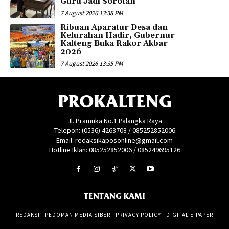
Guru Jadi Sorotan
7 August 2026 13:38 PM
Ribuan Aparatur Desa dan
Kelurahan Hadir, Gubernur
Kalteng Buka Rakor Akbar
2026
7 August 2026 13:35 PM
PROKALTENG
Jl. Pramuka No.1 Palangka Raya
Telepon: (0536) 4263708 / 085252852006
Email: redaksikaposonline@gmail.com
Hotline Iklan: 085252852006 / 085249695126
TENTANG KAMI
REDAKSI
PEDOMAN MEDIA SIBER
PRIVACY POLICY
DIGITAL E-PAPER