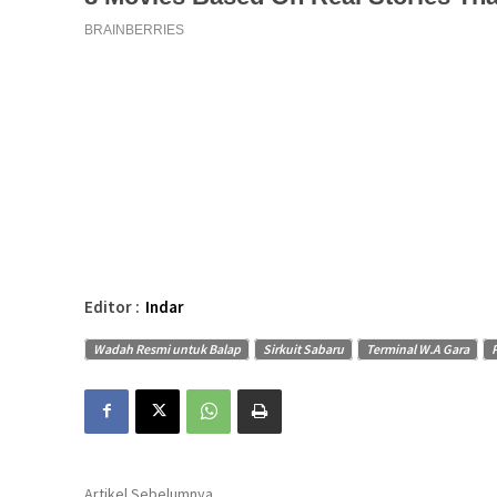
Editor :
Indar
Wadah Resmi untuk Balap
Sirkuit Sabaru
Terminal W.A Gara
Artikel Sebelumnya