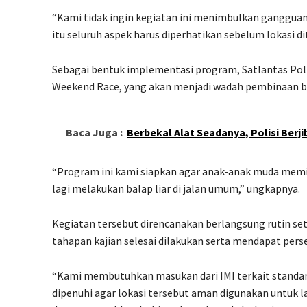
“Kami tidak ingin kegiatan ini menimbulkan ganggua
itu seluruh aspek harus diperhatikan sebelum lokasi d
Sebagai bentuk implementasi program, Satlantas Pol
Weekend Race, yang akan menjadi wadah pembinaan ba
Baca Juga :
Berbekal Alat Seadanya, Polisi Berj
“Program ini kami siapkan agar anak-anak muda memil
lagi melakukan balap liar di jalan umum,” ungkapnya.
Kegiatan tersebut direncanakan berlangsung rutin set
tahapan kajian selesai dilakukan serta mendapat perse
“Kami membutuhkan masukan dari IMI terkait standar 
dipenuhi agar lokasi tersebut aman digunakan untuk l