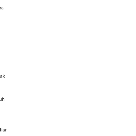
na
dak
ruh
liar