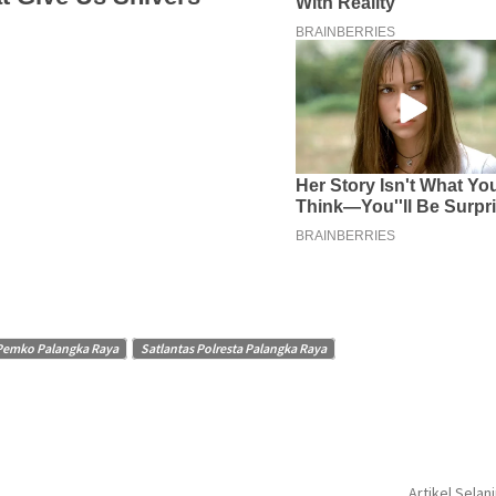
Pemko Palangka Raya
Satlantas Polresta Palangka Raya
Artikel Selan