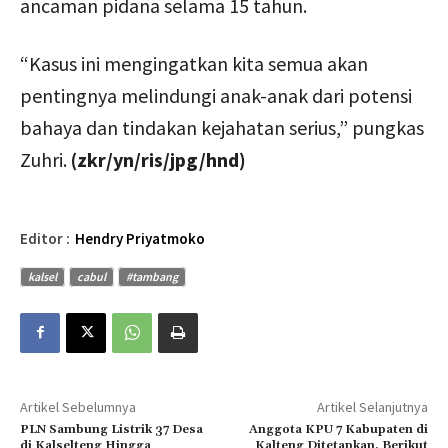
ancaman pidana selama 15 tahun.
“Kasus ini mengingatkan kita semua akan
pentingnya melindungi anak-anak dari potensi
bahaya dan tindakan kejahatan serius,” pungkas
Zuhri.
(zkr/yn/ris/jpg/hnd)
Editor :
Hendry Priyatmoko
kalsel
cabul
#tambang
Artikel Sebelumnya
Artikel Selanjutnya
PLN Sambung Listrik 37 Desa
Anggota KPU 7 Kabupaten di
di Kalselteng Hingga
Kalteng Ditetapkan, Berikut