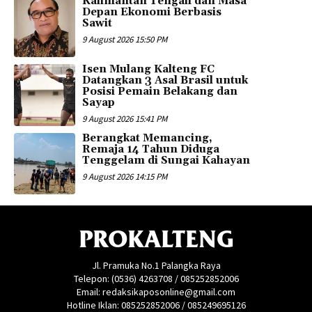
Kalimantan Tengah dan Masa
Depan Ekonomi Berbasis
Sawit
9 August 2026 15:50 PM
Isen Mulang Kalteng FC
Datangkan 3 Asal Brasil untuk
Posisi Pemain Belakang dan
Sayap
9 August 2026 15:41 PM
Berangkat Memancing,
Remaja 14 Tahun Diduga
Tenggelam di Sungai Kahayan
9 August 2026 14:15 PM
PROKALTENG
Jl. Pramuka No.1 Palangka Raya
Telepon: (0536) 4263708 / 085252852006
Email: redaksikaposonline@gmail.com
Hotline Iklan: 085252852006 / 085249695126