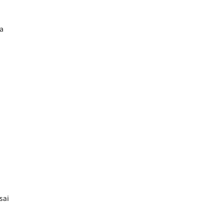
a
sai