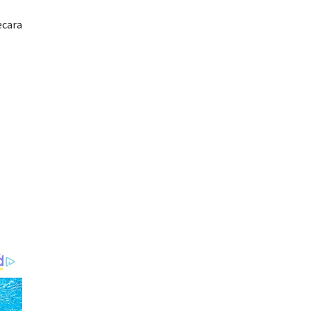
ecara
)