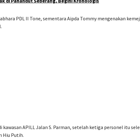
k di Pahandut Seberang, Begini Kronologis
Sabhara PDL II Tone, sementara Aipda Tommy mengenakan kemej
.
kawasan APILL Jalan S. Parman, setelah ketiga personel itu sele
n Hiu Putih.