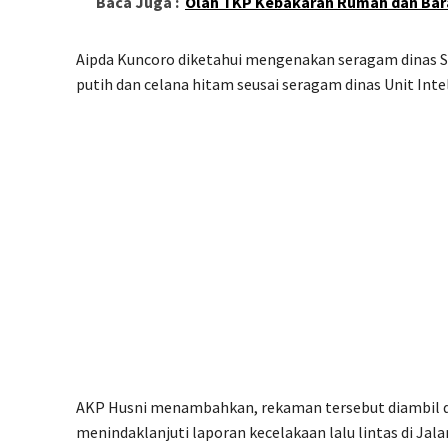
Baca Juga :
Olah TKP Kebakaran Rumah dan Bara
Aipda Kuncoro diketahui mengenakan seragam dinas 
putih dan celana hitam seusai seragam dinas Unit Intel
AKP Husni menambahkan, rekaman tersebut diambil di 
menindaklanjuti laporan kecelakaan lalu lintas di Jala