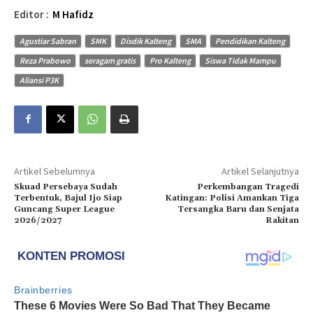
Editor :
M Hafidz
Agustiar Sabran
SMK
Disdik Kalteng
SMA
Pendidikan Kalteng
Reza Prabowo
seragam gratis
Pro Kalteng
Siswa Tidak Mampu
Aliansi P3K
Artikel Sebelumnya
Artikel Selanjutnya
Skuad Persebaya Sudah
Perkembangan Tragedi
Terbentuk, Bajul Ijo Siap
Katingan: Polisi Amankan Tiga
Guncang Super League
Tersangka Baru dan Senjata
2026/2027
Rakitan