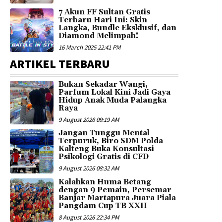
7 Akun FF Sultan Gratis
Terbaru Hari Ini: Skin
Langka, Bundle Eksklusif, dan
Diamond Melimpah!
16 March 2025 22:41 PM
ARTIKEL TERBARU
Bukan Sekadar Wangi,
Parfum Lokal Kini Jadi Gaya
Hidup Anak Muda Palangka
Raya
9 August 2026 09:19 AM
Jangan Tunggu Mental
Terpuruk, Biro SDM Polda
Kalteng Buka Konsultasi
Psikologi Gratis di CFD
9 August 2026 08:32 AM
Kalahkan Huma Betang
dengan 9 Pemain, Persemar
Banjar Martapura Juara Piala
Pangdam Cup TB XXII
8 August 2026 22:34 PM