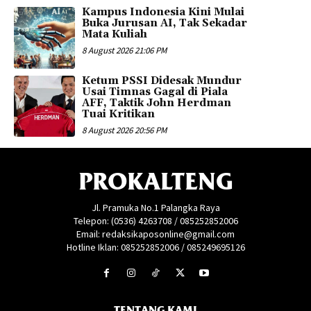
Kampus Indonesia Kini Mulai
Buka Jurusan AI, Tak Sekadar
Mata Kuliah
8 August 2026 21:06 PM
Ketum PSSI Didesak Mundur
Usai Timnas Gagal di Piala
AFF, Taktik John Herdman
Tuai Kritikan
8 August 2026 20:56 PM
PROKALTENG
Jl. Pramuka No.1 Palangka Raya
Telepon: (0536) 4263708 / 085252852006
Email: redaksikaposonline@gmail.com
Hotline Iklan: 085252852006 / 085249695126
TENTANG KAMI