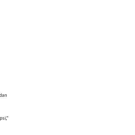
 dan
psi,”