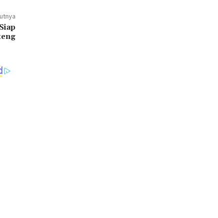
jutnya
Siap
teng