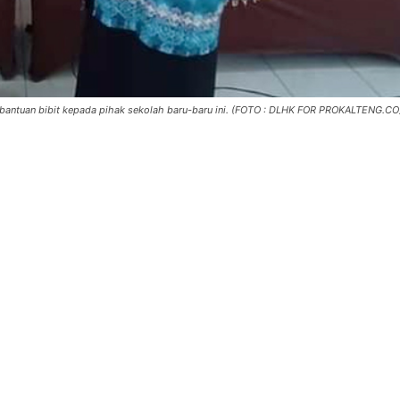
antuan bibit kepada pihak sekolah baru-baru ini. (FOTO : DLHK FOR PROKALTENG.CO