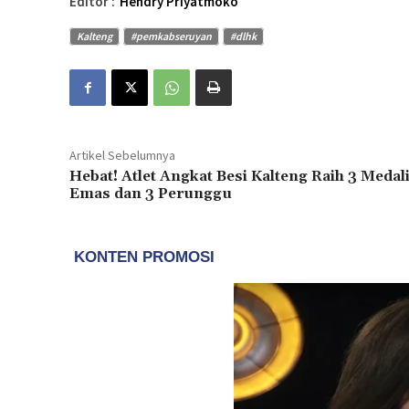
Editor :
Hendry Priyatmoko
Kalteng
#pemkabseruyan
#dlhk
Artikel Sebelumnya
Hebat! Atlet Angkat Besi Kalteng Raih 3 Medal
Emas dan 3 Perunggu