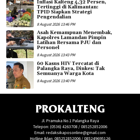
Inflasi Kalteng 4,32 Persen,
Tertinggi di Kalimantan:
TPID Siapkan Strategi
Pengendalian
8 August 2026 13:46 PM
Asah Kemampuan Menembak,
Kapolres Lamandau Pimpin
Latihan Bersama PJU dan
Personel
8 August 2026 13:43 PM
60 Kasus HIV Tercatat di
Palangka Raya, Dinkes: Tak
Semuanya Warga Kota
8 August 2026 13:40 PM
PROKALTENG
Jl. Pramuka No.1 Palangka Raya
Telepon: (0536) 4263708 / 085252852006
Email: redaksikaposonline@gmail.com
Hotline Iklan: 085252852006 / 085249695126