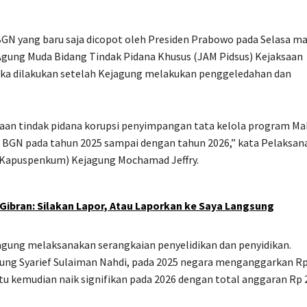
BGN yang baru saja dicopot oleh Presiden Prabowo pada Selasa m
Agung Muda Bidang Tindak Pidana Khusus (JAM Pidsus) Kejaksaan
gka dilakukan setelah Kejagung melakukan penggeledahan dan
aan tindak pidana korupsi penyimpangan tata kelola program M
au BGN pada tahun 2025 sampai dengan tahun 2026,” kata Pelaksan
(Kapuspenkum) Kejagung Mochamad Jeffry.
 Gibran: Silakan Lapor, Atau Laporkan ke Saya Langsung
jagung melaksanakan serangkaian penyelidikan dan penyidikan.
agung Syarief Sulaiman Nahdi, pada 2025 negara menganggarkan R
tu kemudian naik signifikan pada 2026 dengan total anggaran Rp 