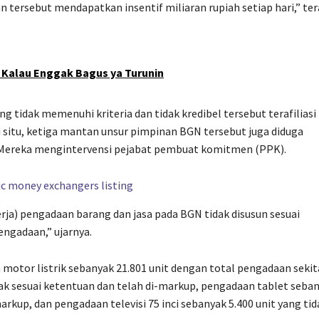
n tersebut mendapatkan insentif miliaran rupiah setiap hari,” te
 Kalau Enggak Bagus ya Turunin
 tidak memenuhi kriteria dan tidak kredibel tersebut terafiliasi
 situ, ketiga mantan unsur pimpinan BGN tersebut juga diduga
. Mereka mengintervensi pejabat pembuat komitmen (PPK).
a) pengadaan barang dan jasa pada BGN tidak disusun sesuai
engadaan,” ujarnya.
motor listrik sebanyak 21.801 unit dengan total pengadaan sekit
idak sesuai ketentuan dan telah di-markup, pengadaan tablet seba
markup, dan pengadaan televisi 75 inci sebanyak 5.400 unit yang tid