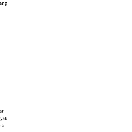
rang
ar
nyak
ak