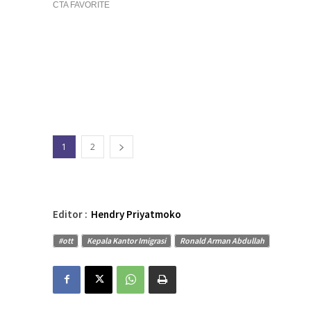
1
2
Editor :
Hendry Priyatmoko
#ott
Kepala Kantor Imigrasi
Ronald Arman Abdullah