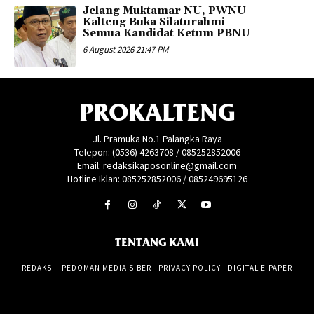
Jelang Muktamar NU, PWNU
Kalteng Buka Silaturahmi
Semua Kandidat Ketum PBNU
6 August 2026 21:47 PM
PROKALTENG
Jl. Pramuka No.1 Palangka Raya
Telepon: (0536) 4263708 / 085252852006
Email: redaksikaposonline@gmail.com
Hotline Iklan: 085252852006 / 085249695126
TENTANG KAMI
REDAKSI
PEDOMAN MEDIA SIBER
PRIVACY POLICY
DIGITAL E-PAPER