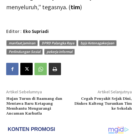
menyeluruh,” tegasnya. (
tim
)
Editor :
Eko Supriadi
manfaat jaminan
DPRD Palangka Raya
bpjs Ketenagakerjaan
Perlindungan Sosial
pekerja informal
Artikel Sebelumnya
Artikel Selanjutnya
Hujan Turun di Baamang dan
Cegah Penyakit Sejak Dini,
Mentawa Baru Ketapang
Dinkes Kalteng Turunkan Tim
Membantu Mengurangi
ke Sekolah
Ancaman Karhutla