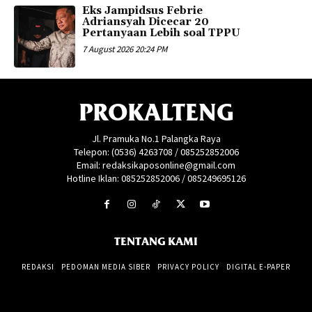
Eks Jampidsus Febrie
Adriansyah Dicecar 20
Pertanyaan Lebih soal TPPU
7 August 2026 20:24 PM
PROKALTENG
Jl. Pramuka No.1 Palangka Raya
Telepon: (0536) 4263708 / 085252852006
Email: redaksikaposonline@gmail.com
Hotline Iklan: 085252852006 / 085249695126
TENTANG KAMI
REDAKSI
PEDOMAN MEDIA SIBER
PRIVACY POLICY
DIGITAL E-PAPER