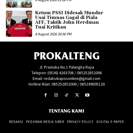
Ketum PSSI Didesak Mundur
Usai Timnas Gagal di Piala
AFF, Taktik John Herdman
Tuai Kritikan
8 August 2026 20:56 PM
PROKALTENG
Jl. Pramuka No.1 Palangka Raya
Telepon: (0536) 4263708 / 085252852006
Email: redaksikaposonline@gmail.com
Hotline Iklan: 085252852006 / 085249695126
TENTANG KAMI
REDAKSI
PEDOMAN MEDIA SIBER
PRIVACY POLICY
DIGITAL E-PAPER