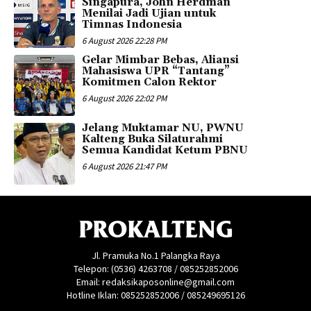
Singapura, John Herdman
Menilai Jadi Ujian untuk
Timnas Indonesia
6 August 2026 22:28 PM
Gelar Mimbar Bebas, Aliansi
Mahasiswa UPR “Tantang”
Komitmen Calon Rektor
6 August 2026 22:02 PM
Jelang Muktamar NU, PWNU
Kalteng Buka Silaturahmi
Semua Kandidat Ketum PBNU
6 August 2026 21:47 PM
PROKALTENG
Jl. Pramuka No.1 Palangka Raya
Telepon: (0536) 4263708 / 085252852006
Email: redaksikaposonline@gmail.com
Hotline Iklan: 085252852006 / 085249695126