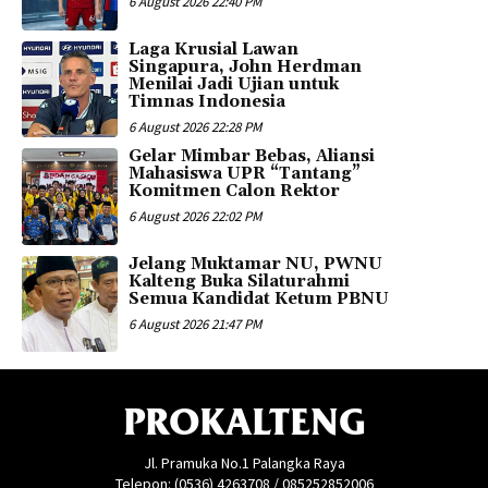
6 August 2026 22:40 PM
Laga Krusial Lawan
Singapura, John Herdman
Menilai Jadi Ujian untuk
Timnas Indonesia
6 August 2026 22:28 PM
Gelar Mimbar Bebas, Aliansi
Mahasiswa UPR “Tantang”
Komitmen Calon Rektor
6 August 2026 22:02 PM
Jelang Muktamar NU, PWNU
Kalteng Buka Silaturahmi
Semua Kandidat Ketum PBNU
6 August 2026 21:47 PM
PROKALTENG
Jl. Pramuka No.1 Palangka Raya
Telepon: (0536) 4263708 / 085252852006