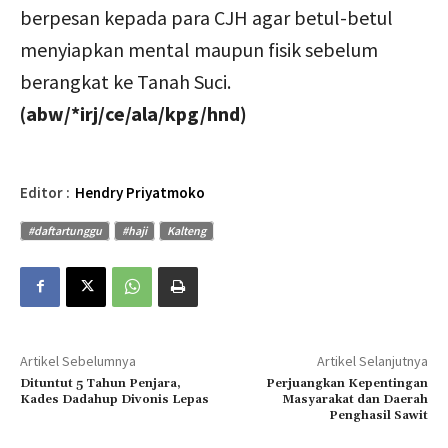
berpesan kepada para CJH agar betul-betul
menyiapkan mental maupun fisik sebelum
berangkat ke Tanah Suci.
(abw/*irj/ce/ala/kpg/hnd)
Editor :
Hendry Priyatmoko
#daftartunggu
#haji
Kalteng
Artikel Sebelumnya
Artikel Selanjutnya
Dituntut 5 Tahun Penjara,
Perjuangkan Kepentingan
Kades Dadahup Divonis Lepas
Masyarakat dan Daerah
Penghasil Sawit