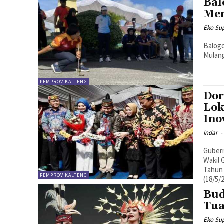
Bal
Men
Eko Sup
Balogo
Mulang
PEMPROV KALTENG
Dor
Lok
Ino
Indar
-
Gubern
Wakil
Tahun 
PEMPROV KALTENG
(18/5/
Bud
Tua
Eko Sup