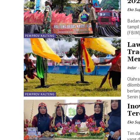
202
Eko Sup
Badan
tampil
(FBIM)
PEMPROV KALTENG
Law
Tra
Men
Indar
-
Olahra
dilomb
berlan
PEMPROV KALTENG
Senin 
Ino
Ter
Eko Sup
Tim da
yang d