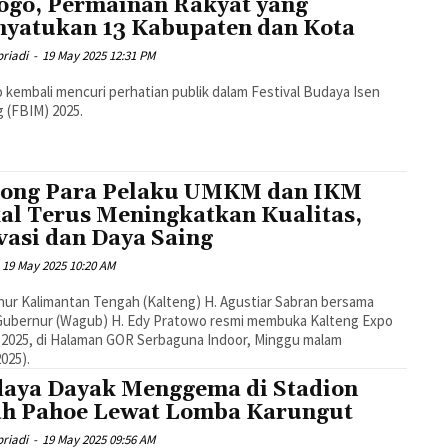
ogo, Permainan Rakyat yang
yatukan 13 Kabupaten dan Kota
riadi
-
19 May 2025 12:31 PM
 kembali mencuri perhatian publik dalam Festival Budaya Isen
 (FBIM) 2025.
ong Para Pelaku UMKM dan IKM
al Terus Meningkatkan Kualitas,
vasi dan Daya Saing
19 May 2025 10:20 AM
ur Kalimantan Tengah (Kalteng) H. Agustiar Sabran bersama
 Gubernur (Wagub) H. Edy Pratowo resmi membuka Kalteng Expo
2025, di Halaman GOR Serbaguna Indoor, Minggu malam
2025).
aya Dayak Menggema di Stadion
h Pahoe Lewat Lomba Karungut
riadi
-
19 May 2025 09:56 AM