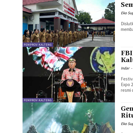
Sem
Eko Sup
Dislut
memban
PEMPROV KALTENG
FBI
Kal
Indar
-
Festiv
Expo 2
resmi 
PEMPROV KALTENG
Gen
Rit
Eko Sup