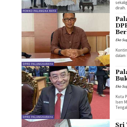
sekali
diraih.
PEMKO PALANGKA RAYA
Pal
DPR
Ber
Eko Sup
Kontin
dalam 
DPRD PALANGKARAYA
Pal
Buk
Eko Sup
Kota P
Isen M
Tenga
DPRD PALANGKARAYA
Sri