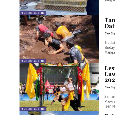
PEMPROV KALTENG
Tan
Daf
Eko Sup
Tradis
Budaya
Mangar
PEMPROV KALTENG
Les
Law
202
Eko Sup
Semang
Provin
Isen M
PEMPROV KALTENG