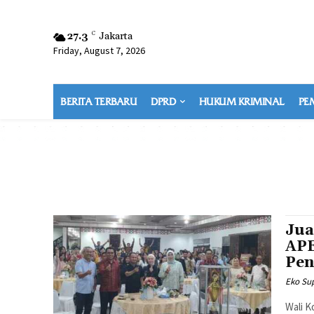
27.3
C
Jakarta
Friday, August 7, 2026
BERITA TERBARU
DPRD
HUKUM KRIMINAL
PE
Jua
APE
Pen
Eko Sup
Wali K