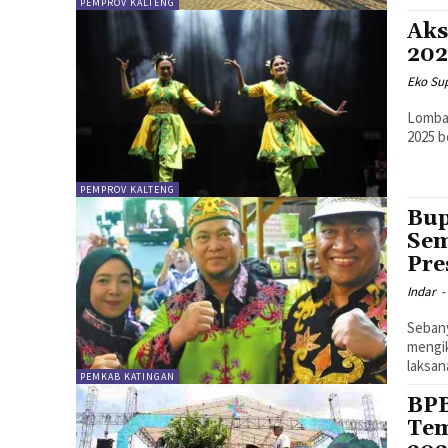
PEMPROV KALTENG
Aks
202
Eko Sup
Lomba 
2025 b
PEMPROV KALTENG
Bup
Sem
Pre
Indar
-
Sebany
mengik
laksan
PEMKAB KATINGAN
BPB
Tem