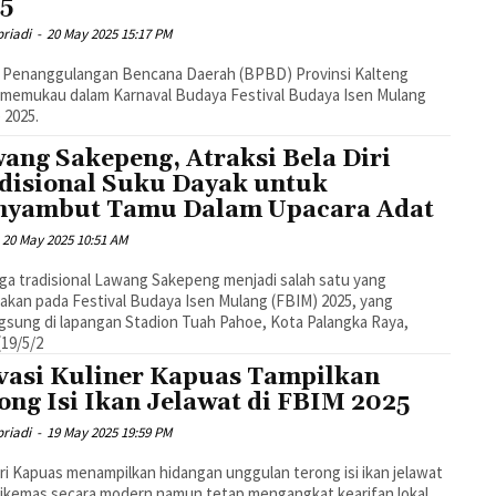
5
riadi
-
20 May 2025 15:17 PM
 Penanggulangan Bencana Daerah (BPBD) Provinsi Kalteng
 memukau dalam Karnaval Budaya Festival Budaya Isen Mulang
 2025.
ang Sakepeng, Atraksi Bela Diri
disional Suku Dayak untuk
yambut Tamu Dalam Upacara Adat
20 May 2025 10:51 AM
ga tradisional Lawang Sakepeng menjadi salah satu yang
akan pada Festival Budaya Isen Mulang (FBIM) 2025, yang
gsung di lapangan Stadion Tuah Pahoe, Kota Palangka Raya,
(19/5/2
vasi Kuliner Kapuas Tampilkan
ong Isi Ikan Jelawat di FBIM 2025
riadi
-
19 May 2025 19:59 PM
ri Kapuas menampilkan hidangan unggulan terong isi ikan jelawat
ikemas secara modern namun tetap mengangkat kearifan lokal.