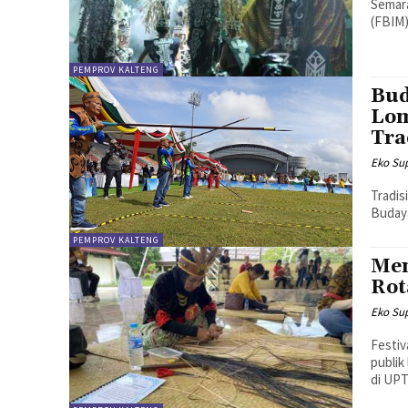
Semara
(FBIM)
PEMPROV KALTENG
Bud
Lom
Tra
Eko Sup
Tradis
Budaya
PEMPROV KALTENG
Men
Rot
Eko Sup
Festiv
publik
di UPT