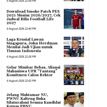
6 August 2026 22:58 PM
Download Smoke Patch PES
2021 Musim 2026/2027, Cek
Jadwal Rilis Football Life
2027
6 August 2026 22:40 PM
Laga Krusial Lawan
Singapura, John Herdman
Menilai Jadi Ujian untuk
Timnas Indonesia
6 August 2026 22:28 PM
Gelar Mimbar Bebas, Aliansi
Mahasiswa UPR “Tantang”
Komitmen Calon Rektor
6 August 2026 22:02 PM
Jelang Muktamar NU,
PWNU Kalteng Buka
Silaturahmi Semua Kandidat
Ketum PBNU