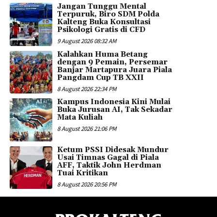
Jangan Tunggu Mental
Terpuruk, Biro SDM Polda
Kalteng Buka Konsultasi
Psikologi Gratis di CFD
9 August 2026 08:32 AM
Kalahkan Huma Betang
dengan 9 Pemain, Persemar
Banjar Martapura Juara Piala
Pangdam Cup TB XXII
8 August 2026 22:34 PM
Kampus Indonesia Kini Mulai
Buka Jurusan AI, Tak Sekadar
Mata Kuliah
8 August 2026 21:06 PM
Ketum PSSI Didesak Mundur
Usai Timnas Gagal di Piala
AFF, Taktik John Herdman
Tuai Kritikan
8 August 2026 20:56 PM