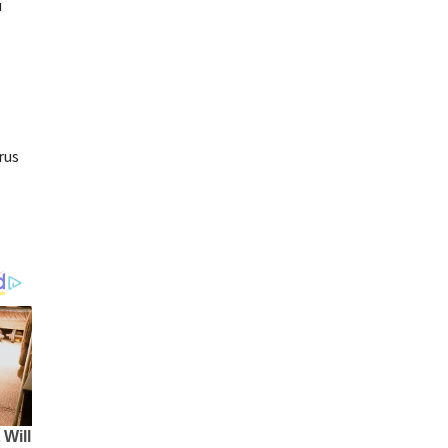
u
rus