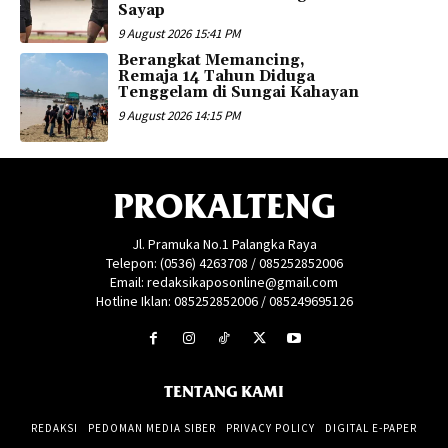
Sayap
9 August 2026 15:41 PM
Berangkat Memancing,
Remaja 14 Tahun Diduga
Tenggelam di Sungai Kahayan
9 August 2026 14:15 PM
PROKALTENG
Jl. Pramuka No.1 Palangka Raya
Telepon: (0536) 4263708 / 085252852006
Email: redaksikaposonline@gmail.com
Hotline Iklan: 085252852006 / 085249695126
TENTANG KAMI
REDAKSI
PEDOMAN MEDIA SIBER
PRIVACY POLICY
DIGITAL E-PAPER