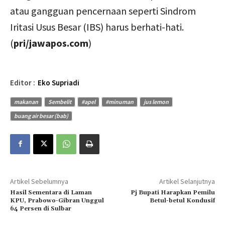
atau gangguan pencernaan seperti Sindrom
Iritasi Usus Besar (IBS) harus berhati-hati.
(
pri/jawapos.com
)
Editor :
Eko Supriadi
makanan
Sembelit
#apel
#minuman
jus lemon
buang air besar (bab)
Artikel Sebelumnya
Artikel Selanjutnya
Hasil Sementara di Laman
Pj Bupati Harapkan Pemilu
KPU, Prabowo-Gibran Unggul
Betul-betul Kondusif
64 Persen di Sulbar