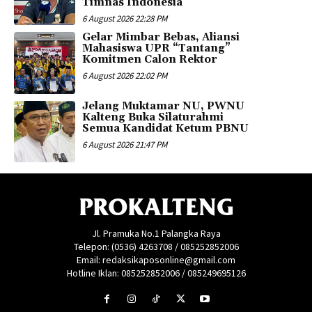
Timnas Indonesia
6 August 2026 22:28 PM
Gelar Mimbar Bebas, Aliansi
Mahasiswa UPR “Tantang”
Komitmen Calon Rektor
6 August 2026 22:02 PM
Jelang Muktamar NU, PWNU
Kalteng Buka Silaturahmi
Semua Kandidat Ketum PBNU
6 August 2026 21:47 PM
PROKALTENG
Jl. Pramuka No.1 Palangka Raya
Telepon: (0536) 4263708 / 085252852006
Email: redaksikaposonline@gmail.com
Hotline Iklan: 085252852006 / 085249695126