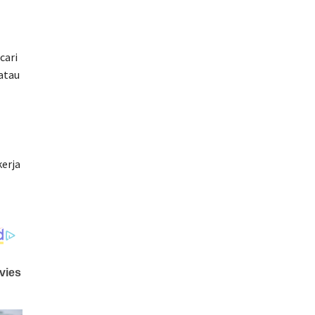
cari
atau
kerja