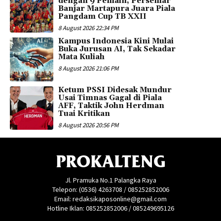
dengan 9 Pemain, Persemar
Banjar Martapura Juara Piala
Pangdam Cup TB XXII
8 August 2026 22:34 PM
Kampus Indonesia Kini Mulai
Buka Jurusan AI, Tak Sekadar
Mata Kuliah
8 August 2026 21:06 PM
Ketum PSSI Didesak Mundur
Usai Timnas Gagal di Piala
AFF, Taktik John Herdman
Tuai Kritikan
8 August 2026 20:56 PM
PROKALTENG
Jl. Pramuka No.1 Palangka Raya
Telepon: (0536) 4263708 / 085252852006
Email: redaksikaposonline@gmail.com
Hotline Iklan: 085252852006 / 085249695126